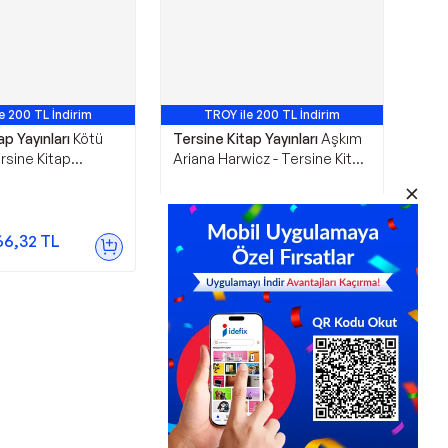
e 200 TL İndirim
TROY ile 200 TL İndirim
ap Yayınları
Kötü
Tersine Kitap Yayınları
Aşkım
rsine Kitap
Ariana Harwicz - Tersine Kitap
Yayınları
221,76
TL
66,32
TL
Sepette
166,32
TL