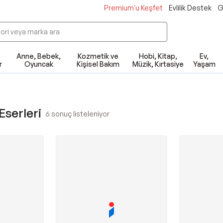
Premium'u Keşfet
Evlilik Destek
G
Anne, Bebek,
Kozmetik ve
Hobi, Kitap,
Ev,
r
Oyuncak
Kişisel Bakım
Müzik, Kırtasiye
Yaşam
Eserleri
6
sonuç listeleniyor