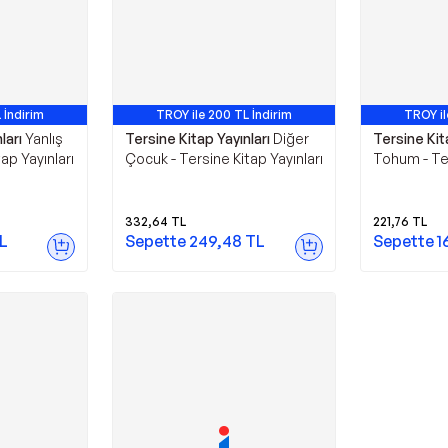
 İndirim
TROY ile 200 TL İndirim
TROY il
ları
Yanlış
Tersine Kitap Yayınları
Diğer
Tersine Kit
ap Yayınları
Çocuk - Tersine Kitap Yayınları
Tohum - Te
Yayınları
332,64
TL
221,76
TL
L
Sepette
249,48
TL
Sepette
1