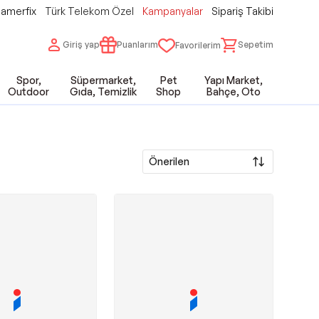
amerfix
Türk Telekom Özel
Kampanyalar
Sipariş Takibi
Giriş yap
Puanlarım
Sepetim
Favorilerim
Spor,
Süpermarket,
Pet
Yapı Market,
Outdoor
Gıda, Temizlik
Shop
Bahçe, Oto
Önerilen