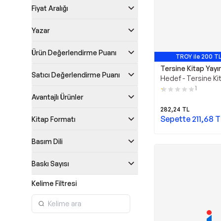
Fiyat Aralığı
Yazar
Ürün Değerlendirme Puanı
TROY ile 200 TL
Tersine Kitap Yayın
Satıcı Değerlendirme Puanı
Hedef - Tersine Kit
1
Avantajlı Ürünler
282,24
TL
Sepette
211,68
T
Kitap Formatı
Basım Dili
Baskı Sayısı
Kelime Filtresi