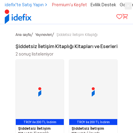
idefix’te Satış Yapın
Premium'u Keşfet
Evlilik Destek
Gamer
/
/
Ana sayfa
Yayınevleri
Şiddetsiz İletişim Kitaplığı
Şiddetsiz İletişim Kitaplığı Kitapları ve Eserleri
2
sonuç listeleniyor
TROY ile 200 TL İndirim
TROY ile 200 TL İndirim
Şiddetsiz İletişim
Şiddetsiz İletişim