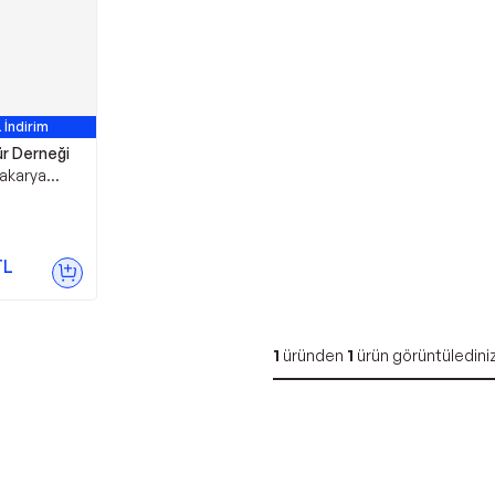
 İndirim
ür Derneği
akarya
ği
TL
1
üründen
1
ürün görüntüledini