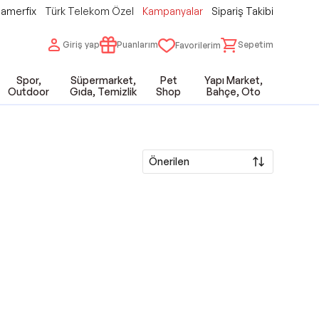
amerfix
Türk Telekom Özel
Kampanyalar
Sipariş Takibi
Giriş yap
Puanlarım
Sepetim
Favorilerim
Spor,
Süpermarket,
Pet
Yapı Market,
Outdoor
Gıda, Temizlik
Shop
Bahçe, Oto
Önerilen