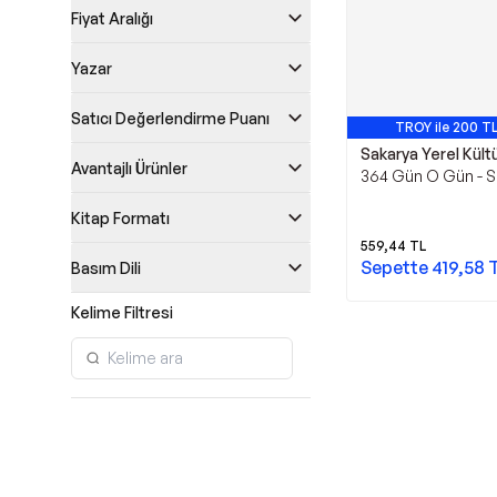
Fiyat Aralığı
Yazar
Satıcı Değerlendirme Puanı
TROY ile 200 TL
Sakarya Yerel Kült
Avantajlı Ürünler
364 Gün O Gün - S
Yerel Kültür Derne
Kitap Formatı
559,44
TL
Sepette
419,58
Basım Dili
Kelime Filtresi