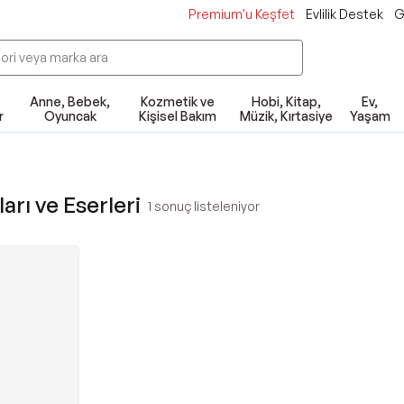
Premium'u Keşfet
Evlilik Destek
G
Anne, Bebek,
Kozmetik ve
Hobi, Kitap,
Ev,
r
Oyuncak
Kişisel Bakım
Müzik, Kırtasiye
Yaşam
arı ve Eserleri
1
sonuç listeleniyor