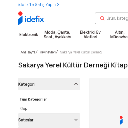
idefix’te Satış Yapın
Moda, Çanta,
Elektrikli Ev
Altın,
Elektronik
Saat, Ayakkabı
Aletleri
Mücevhe
/
/
Ana sayfa
Yayınevleri
Sakarya Yerel Kültür Derneği
Sakarya Yerel Kültür Derneği Kitapl
Kategori
Tüm Kategoriler
Kitap
Satıcılar