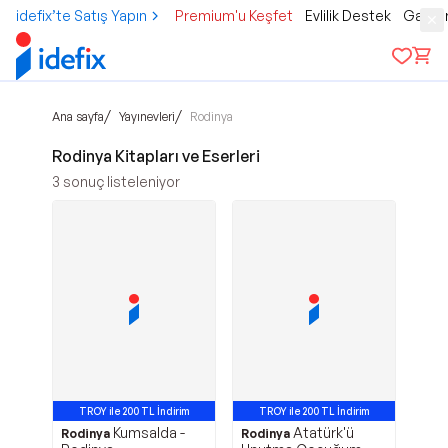
idefix’te Satış Yapın
Premium'u Keşfet
Evlilik Destek
Gamer
/
/
Ana sayfa
Yayınevleri
Rodinya
Rodinya Kitapları ve Eserleri
3
sonuç listeleniyor
TROY ile 200 TL İndirim
TROY ile 200 TL İndirim
Kumsalda -
Atatürk'ü
Rodinya
Rodinya