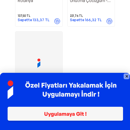
Rodinya
Unutma Çocuğum -
Rodinya
137,50
TL
221,76
TL
Sepette
133,37
TL
Sepette
166,32
TL
TROY ile 200 TL İndirim
Kurbağa
Rodinya
Prens Mişko - Rodinya
151,20
TL
Sepette
113,40
TL