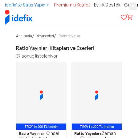
idefix’te Satış Yapın
Premium'u Keşfet
Evlilik Destek
Gamer
/
/
Ana sayfa
Yayınevleri
Ratio Yayınları
Ratio Yayınları Kitapları ve Eserleri
37
sonuç listeleniyor
TROY ile 200 TL İndirim
TROY ile 200 TL İndirim
Cinsel
Zaman
Ratio Yayınları
Ratio Yayınları