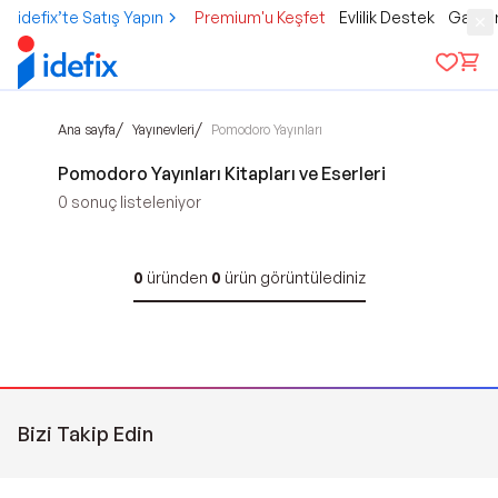
idefix’te Satış Yapın
Premium'u Keşfet
Evlilik Destek
Gamer
/
/
Ana sayfa
Yayınevleri
Pomodoro Yayınları
Pomodoro Yayınları Kitapları ve Eserleri
0
sonuç listeleniyor
0
üründen
0
ürün görüntülediniz
Bizi Takip Edin