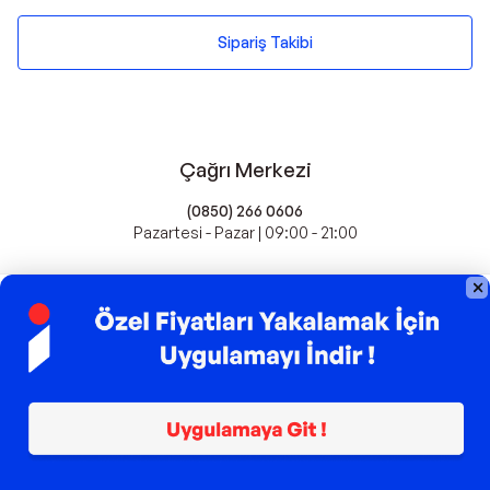
Sipariş Takibi
Çağrı Merkezi
(0850) 266 0606
Pazartesi - Pazar | 09:00 - 21:00
idefix'te Satış Yapın
Popüler Markalar
Farmasi
Xiaomi
Fissler
Kawai
Hankook
Lavazza
Fashcolle
Pro Plan