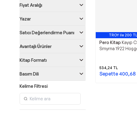
Fiyat Aralığı
Yazar
Satıcı Değerlendirme Puanı
TROY ile 200 TL
Pero Kitap
Kayıp 
Avantajlı Ürünler
Smyrna 1922 Hoşgö
Yıkılışı - Pero Kitap
Kitap Formatı
534,24
TL
Sepette
400,68
Basım Dili
Kelime Filtresi