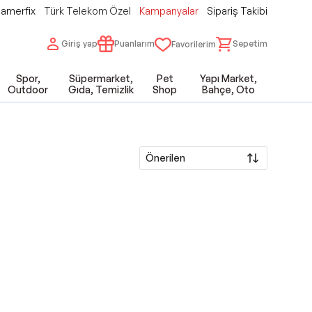
amerfix
Türk Telekom Özel
Kampanyalar
Sipariş Takibi
Giriş yap
Puanlarım
Sepetim
Favorilerim
Spor,
Süpermarket,
Pet
Yapı Market,
Outdoor
Gıda, Temizlik
Shop
Bahçe, Oto
Önerilen