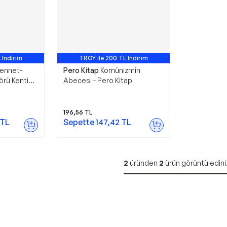
 İndirim
TROY ile 200 TL İndirim
Cennet-
Pero Kitap
Komünizmin
rü Kentinin
Abecesi - Pero Kitap
196,56
TL
TL
Sepette
147,42
TL
2
üründen
2
ürün görüntüledini