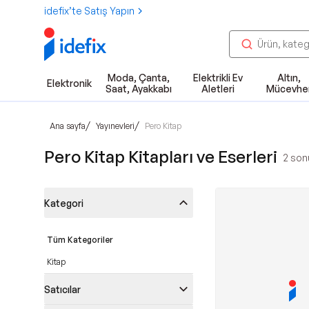
idefix’te Satış Yapın
Moda, Çanta,
Elektrikli Ev
Altın,
Elektronik
Saat, Ayakkabı
Aletleri
Mücevhe
/
/
Ana sayfa
Yayınevleri
Pero Kitap
Pero Kitap Kitapları ve Eserleri
2
sonu
Kategori
Tüm Kategoriler
Kitap
Satıcılar