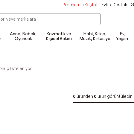
Premium'u Keşfet
Evlilik Destek
G
Anne, Bebek,
Kozmetik ve
Hobi, Kitap,
Ev,
r
Oyuncak
Kişisel Bakım
Müzik, Kırtasiye
Yaşam
nuç listeleniyor
0
üründen
0
ürün görüntüledini