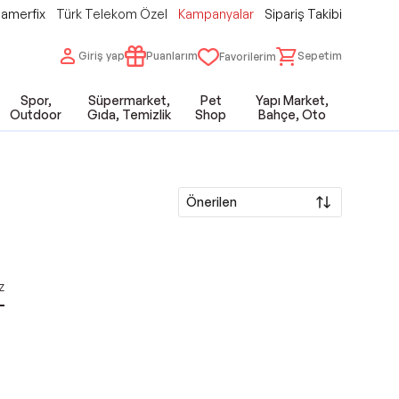
amerfix
Türk Telekom Özel
Kampanyalar
Sipariş Takibi
Giriş yap
Puanlarım
Sepetim
Favorilerim
Spor,
Süpermarket,
Pet
Yapı Market,
Outdoor
Gıda, Temizlik
Shop
Bahçe, Oto
Önerilen
z