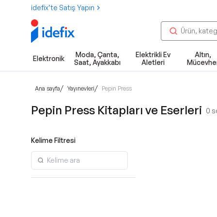
idefix’te Satış Yapın
Moda, Çanta,
Elektrikli Ev
Altın,
Elektronik
Saat, Ayakkabı
Aletleri
Mücevhe
/
/
Ana sayfa
Yayınevleri
Pepin Press
Pepin Press Kitapları ve Eserleri
0
so
Kelime Filtresi