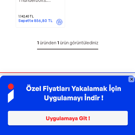
Thunderbolts:
Worldstrike - Panini
Publishing Ltd
1.142,40
TL
Sepette
856,80
TL
1
üründen
1
ürün görüntülediniz
Bizi Takip Edin
Sipariş Takibi