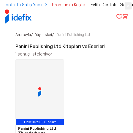
idefix’te Satış Yapın
Premium'u Keşfet
Evlilik Destek
Gamer
/
/
Ana sayfa
Yayınevleri
Panini Publishing Ltd
Panini Publishing Ltd Kitapları ve Eserleri
1
sonuç listeleniyor
TROY ile 200 TL İndirim
Panini Publishing Ltd