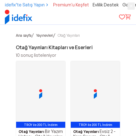
idefix’te Satış Yapın
Premium'u Keşfet
Evlilik Destek
Gamer
/
/
Ana sayfa
Yayınevleri
Otağ Yayınları
Otağ Yayınları Kitapları ve Eserleri
10
sonuç listeleniyor
TROY ile 200 TL İndirim
TROY ile 200 TL İndirim
Bir Yazım
Evsiz 2 -
Otağ Yayınları
Otağ Yayınları