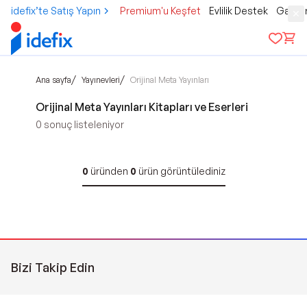
idefix’te Satış Yapın
Premium'u Keşfet
Evlilik Destek
Gamer
/
/
Ana sayfa
Yayınevleri
Orijinal Meta Yayınları
Orijinal Meta Yayınları Kitapları ve Eserleri
0
sonuç listeleniyor
0
üründen
0
ürün görüntülediniz
Bizi Takip Edin