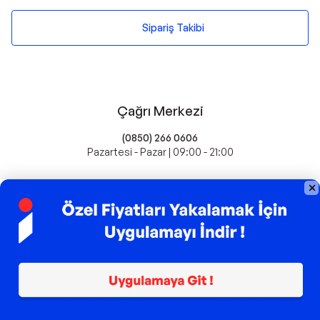
Sipariş Takibi
Çağrı Merkezi
(0850) 266 0606
Pazartesi - Pazar | 09:00 - 21:00
idefix'te Satış Yapın
Popüler Markalar
Farmasi
Xiaomi
Fissler
Kawai
Hankook
Lavazza
Fashcolle
Pro Plan