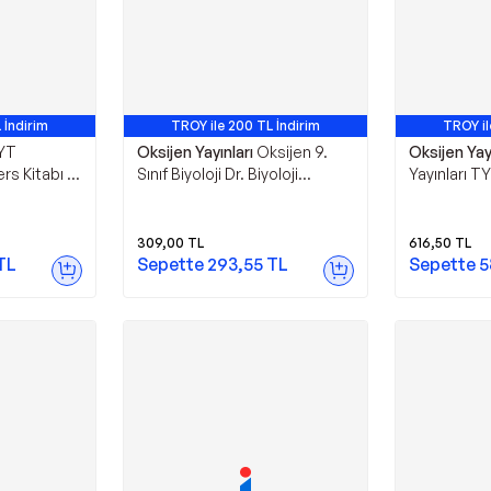
 İndirim
TROY ile 200 TL İndirim
TROY il
YT
Oksijen Yayınları
Oksijen 9.
Oksijen Yayı
rs Kitabı -
Sınıf Biyoloji Dr. Biyoloji
Yayınları TY
Anlatıyor - Oksijen Yayınları
Video Ders 
Yayınları
309,00
TL
616,50
TL
TL
Sepette
293,55
TL
Sepette
5