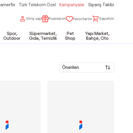
amerfix
Türk Telekom Özel
Kampanyalar
Sipariş Takibi
Giriş yap
Puanlarım
Sepetim
Favorilerim
Spor,
Süpermarket,
Pet
Yapı Market,
Outdoor
Gıda, Temizlik
Shop
Bahçe, Oto
Önerilen