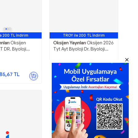
e 200 TL İndirim
TROY ile 200 TL İndirim
nları
Oksijen
Oksijen Yayınları
Oksijen 2026
T DR. Biyoloji
Tyt Ayt Biyoloji Dr. Biyoloji
Kitabı - Oksijen
Video Ders Kitabı + Deneme
Seti 4 Kitap - Oksijen Yayınları
1.155,00
TL
85,67
TL
Sepette
1.097,25
TL