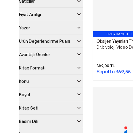
Satıcılar
Fiyat Aralığı
Yazar
TROY ile 200 TL
Ürün Değerlendirme Puanı
Oksijen Yayınları
T
Dr.biyoloji Video De
Oksijen Yayınları
Avantajlı Ürünler
389,00
TL
Kitap Formatı
Sepette
369,55
Konu
Boyut
Kitap Seti
Basım Dili