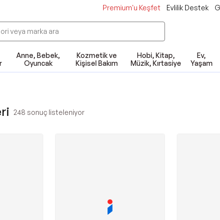
Premium'u Keşfet
Evlilik Destek
G
Anne, Bebek,
Kozmetik ve
Hobi, Kitap,
Ev,
r
Oyuncak
Kişisel Bakım
Müzik, Kırtasiye
Yaşam
ri
248
sonuç listeleniyor