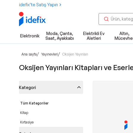
idefix’te Satış Yapın
Moda, Çanta,
Elektrikli Ev
Altın,
Elektronik
Saat, Ayakkabı
Aletleri
Mücevhe
/
/
Ana sayfa
Yayınevleri
Oksijen Yayınları
Oksijen Yayınları Kitapları ve Eserle
Kategori
Tüm Kategoriler
Kitap
Kırtasiye