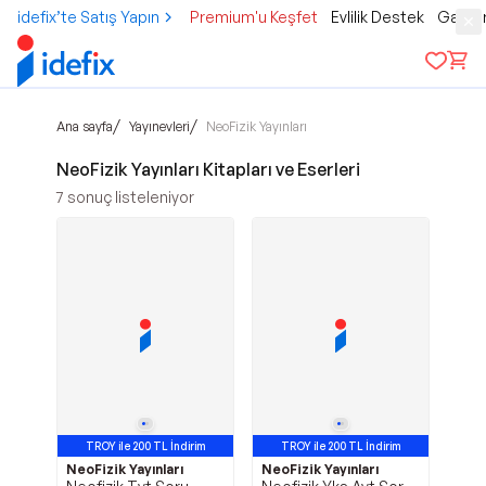
idefix’te Satış Yapın
Premium'u Keşfet
Evlilik Destek
Gamer
/
/
Ana sayfa
Yayınevleri
NeoFizik Yayınları
NeoFizik Yayınları Kitapları ve Eserleri
7
sonuç listeleniyor
TROY ile 200 TL İndirim
TROY ile 200 TL İndirim
NeoFizik Yayınları
NeoFizik Yayınları