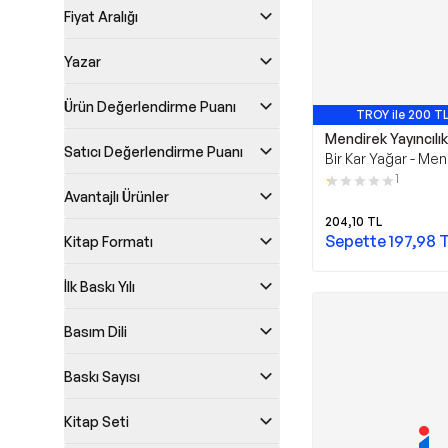
Fiyat Aralığı
Yazar
Ürün Değerlendirme Puanı
TROY ile 200 TL
Mendirek Yayıncılık
Satıcı Değerlendirme Puanı
Bir Kar Yağar - Men
Yayıncılık
1
Avantajlı Ürünler
204,10
TL
Sepette
197,98
T
Kitap Formatı
İlk Baskı Yılı
Basım Dili
Baskı Sayısı
Kitap Seti