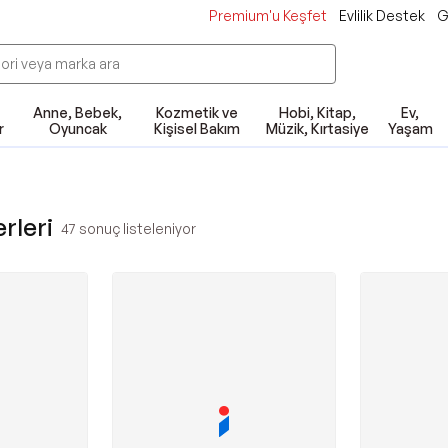
Premium'u Keşfet
Evlilik Destek
G
Anne, Bebek,
Kozmetik ve
Hobi, Kitap,
Ev,
r
Oyuncak
Kişisel Bakım
Müzik, Kırtasiye
Yaşam
rleri
47
sonuç listeleniyor