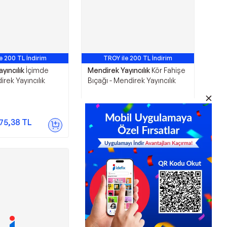
e 200 TL İndirim
TROY ile 200 TL İndirim
yıncılık
İçimde
Mendirek Yayıncılık
Kör Fahişe
irek Yayıncılık
Bıçağı - Mendirek Yayıncılık
215,50
TL
75,38
TL
Sepette
209,03
TL