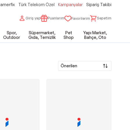
amerfix
Türk Telekom Özel
Kampanyalar
Sipariş Takibi
Giriş yap
Puanlarım
Sepetim
Favorilerim
Spor,
Süpermarket,
Pet
Yapı Market,
Outdoor
Gıda, Temizlik
Shop
Bahçe, Oto
Önerilen