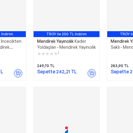
 İndirim
TROY ile 200 TL İndirim
TROY il
İncecikten
Mendirek Yayıncılık
Kader
Mendirek Ya
direk
Yoldaşları - Mendirek Yayıncılık
Saklı - Mend
1
249,70
TL
283,90
TL
L
Sepette
242,21
TL
Sepette
2