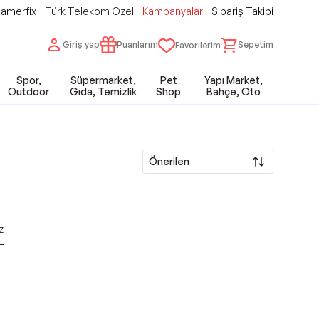
amerfix
Türk Telekom Özel
Kampanyalar
Sipariş Takibi
Giriş yap
Puanlarım
Sepetim
Favorilerim
Spor,
Süpermarket,
Pet
Yapı Market,
Outdoor
Gıda, Temizlik
Shop
Bahçe, Oto
Önerilen
z