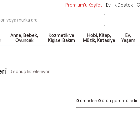
Premium'u Keşfet
Evlilik Destek
G
Anne, Bebek,
Kozmetik ve
Hobi, Kitap,
Ev,
r
Oyuncak
Kişisel Bakım
Müzik, Kırtasiye
Yaşam
eri
0
sonuç listeleniyor
0
üründen
0
ürün görüntüledini