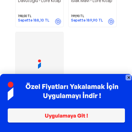
Davutoğlu - Lore Kitap
Islak Mavi - Lore Kitap
198,00
TL
199,90
TL
Sepette
188,10
TL
Sepette
189,90
TL
TROY ile 200 TL İndirim
Uzun Adam
Lore Kitap
Gençliği - Lore Kitap
102,00
TL
Sepette
96,90
TL