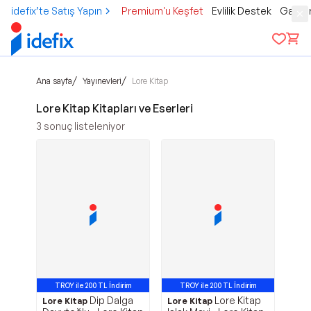
idefix’te Satış Yapın
Premium'u Keşfet
Evlilik Destek
Gamer
/
/
Ana sayfa
Yayınevleri
Lore Kitap
Lore Kitap Kitapları ve Eserleri
3
sonuç listeleniyor
TROY ile 200 TL İndirim
TROY ile 200 TL İndirim
Dip Dalga
Lore Kitap
Lore Kitap
Lore Kitap