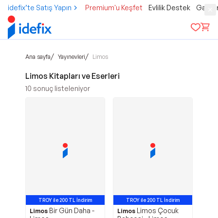
idefix’te Satış Yapın
Premium'u Keşfet
Evlilik Destek
Gamer
/
/
Ana sayfa
Yayınevleri
Limos
Limos Kitapları ve Eserleri
10
sonuç listeleniyor
TROY ile 200 TL İndirim
TROY ile 200 TL İndirim
Bir Gün Daha -
Limos Çocuk
Limos
Limos