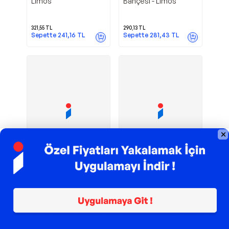
Limos
Bahçesi - Limos
321,55
TL
290,13
TL
Sepette
241,16
TL
Sepette
281,43
TL
TROY ile 200 TL İndirim
TROY ile 200 TL İndirim
Yap Ya Da Öl -
Limos Kelebek
Limos
Limos
Limos
Bahçesi - Limos
297,06
TL
303,22
TL
Sepette
288,15
TL
Sepette
294,12
TL