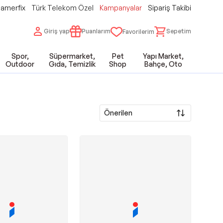
amerfix
Türk Telekom Özel
Kampanyalar
Sipariş Takibi
Giriş yap
Puanlarım
Sepetim
Favorilerim
Spor,
Süpermarket,
Pet
Yapı Market,
Outdoor
Gıda, Temizlik
Shop
Bahçe, Oto
Önerilen