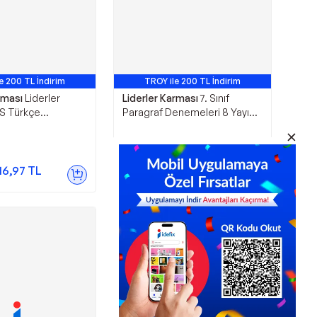
e 200 TL İndirim
TROY ile 200 TL İndirim
rması
Liderler
Liderler Karması
7. Sınıf
S Türkçe
Paragraf Denemeleri 8 Yayın
8 Yayın 16
16 Deneme Liderler Karması -
iderler Karması
Liderler Karması
299,00
TL
16,97
TL
Sepette
284,05
TL