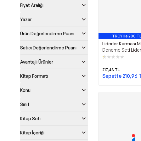
Fiyat Aralığı
Yazar
Ürün Değerlendirme Puanı
TROY ile 200 TL
Liderler Karması
M
Satıcı Değerlendirme Puanı
Deneme Seti Lider
- Liderler Karması
1
Avantajlı Ürünler
217,48
TL
Sepette
210,96
Kitap Formatı
Konu
Sınıf
Kitap Seti
Kitap İçeriği