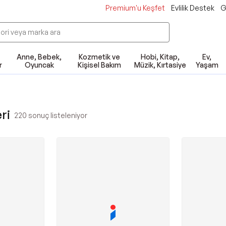
Premium'u Keşfet
Evlilik Destek
G
Anne, Bebek,
Kozmetik ve
Hobi, Kitap,
Ev,
r
Oyuncak
Kişisel Bakım
Müzik, Kırtasiye
Yaşam
ri
220
sonuç listeleniyor