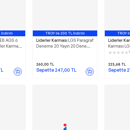
 İndirim
TROY ile 200 TL İndirim
TROY il
EB AGS 6
Liderler Karması
LGS Paragraf
Liderler Ka
ler Karması
Deneme 20 Yayın 20 Deneme
Karması LG
- Liderler Karması
Denemeleri 
1
Deneme - L
260,00
TL
223,68
TL
TL
Sepette
247,00
TL
Sepette
2