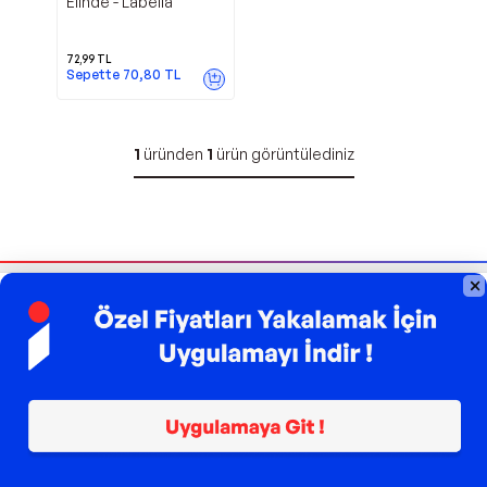
Elinde - Labella
72,99
TL
Sepette
70,80
TL
1
üründen
1
ürün görüntülediniz
Bizi Takip Edin
Sipariş Takibi