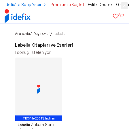
idefix’te Satış Yapın
Premium'u Keşfet
Evlilik Destek
Gamer
/
/
Ana sayfa
Yayınevleri
Labella
Labella Kitapları ve Eserleri
1
sonuç listeleniyor
TROY ile 200 TL İndirim
Zekam Senin
Labella