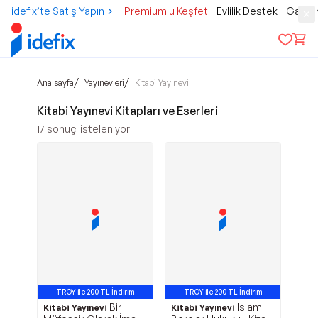
idefix’te Satış Yapın
Premium'u Keşfet
Evlilik Destek
Gamer
/
/
Ana sayfa
Yayınevleri
Kitabi Yayınevi
Kitabi Yayınevi Kitapları ve Eserleri
17
sonuç listeleniyor
TROY ile 200 TL İndirim
TROY ile 200 TL İndirim
Bir
İslam
Kitabi Yayınevi
Kitabi Yayınevi