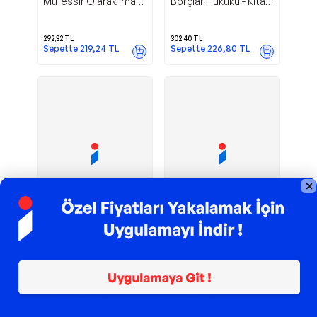
Müfessir Olarak İmam
Borçlar Hukuku - Kitabi
Matüridi - Kitabi
Yayınevi
Yayınevi
292,32
TL
302,40
TL
Sepette
219,24
TL
Sepette
226,80
TL
TROY ile 200 TL İndirim
TROY ile 200 TL İndirim
Kitabi
Kitabi
Kitabi Yayınevi
Kitabi Yayınevi
Yayınevi Akran
Yayınevi Sosyal
Gruplarında Dışlanma
Sermaye Kaybı - Kitabi
- Kitabi Yayınevi
Yayınevi
165,40
TL
319,00
TL
Sepette
303,05
TL