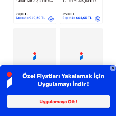
Yunan Mitolojisinin En
Yunan Mitolojisinin En
Güzel Efsaneleri 1 -
Güzel Efsaneleri 2 -
İlya Yayınları
İlya Yayınları
990,00
TL
699,00
TL
Sepette
940,50
TL
Sepette
664,05
TL
TROY ile 200 TL İndirim
TROY ile 200 TL İndirim
Günlük
İlya Yayınları
İlya Yayınları
Siegfried'in Hikayesi -
Hayatın
İlya Yayınları
Psikopatolojisi - İlya
Yayınları
278,00
TL
399,00
TL
Sepette
236,30
TL
Sepette
379,05
TL