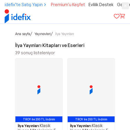
idefix’te Satış Yapın
Premium'u Keşfet
Evlilik Destek
Gamer
/
/
Ana sayfa
Yayınevleri
İlya Yayınları
İlya Yayınları Kitapları ve Eserleri
39
sonuç listeleniyor
TROY ile 200 TL İndirim
TROY ile 200 TL İndirim
Klasik
Klasik
İlya Yayınları
İlya Yayınları