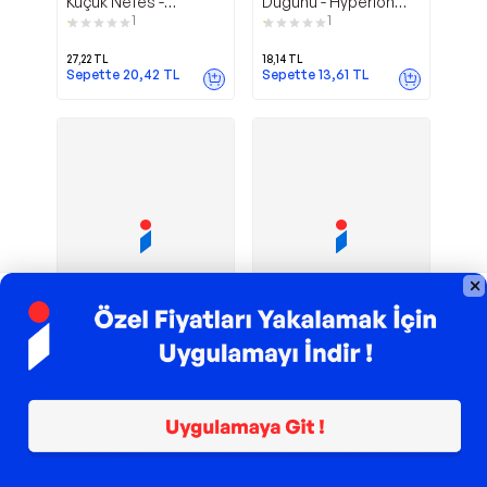
Küçük Nefes -
Düğünü - Hyperion
Hyperion Kitap
Kitap
1
1
27,22
TL
18,14
TL
Sepette
20,42
TL
Sepette
13,61
TL
TROY ile 200 TL İndirim
TROY ile 200 TL İndirim
Hyperion Kitap
Hyperion Kitap
Hyperion Kitap Kaza -
Hyperion Kitap
Hyperion Kitap
Hayatta Kalanlar -
1
1
Hyperion Kitap
34,27
TL
689,00
TL
Sepette
25,70
TL
Sepette
654,55
TL