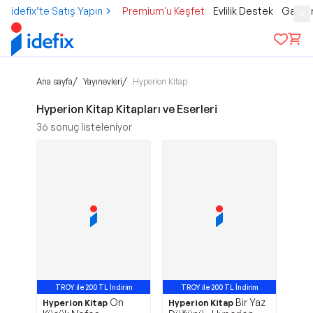
idefix’te Satış Yapın
Premium'u Keşfet
Evlilik Destek
Gamer
/
/
Ana sayfa
Yayınevleri
Hyperion Kitap
Hyperion Kitap Kitapları ve Eserleri
36
sonuç listeleniyor
TROY ile 200 TL İndirim
TROY ile 200 TL İndirim
On
Bir Yaz
Hyperion Kitap
Hyperion Kitap