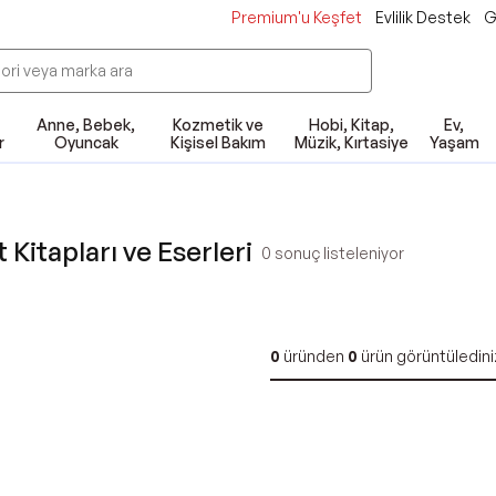
Premium'u Keşfet
Evlilik Destek
G
Anne, Bebek,
Kozmetik ve
Hobi, Kitap,
Ev,
r
Oyuncak
Kişisel Bakım
Müzik, Kırtasiye
Yaşam
Kitapları ve Eserleri
0
sonuç listeleniyor
0
üründen
0
ürün görüntüledini