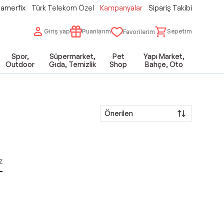
amerfix
Türk Telekom Özel
Kampanyalar
Sipariş Takibi
Giriş yap
Puanlarım
Sepetim
Favorilerim
Spor,
Süpermarket,
Pet
Yapı Market,
Outdoor
Gıda, Temizlik
Shop
Bahçe, Oto
Önerilen
z