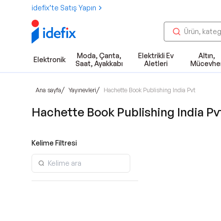
idefix’te Satış Yapın
Moda, Çanta,
Elektrikli Ev
Altın,
Elektronik
Saat, Ayakkabı
Aletleri
Mücevhe
/
/
Ana sayfa
Yayınevleri
Hachette Book Publishing India Pvt
Hachette Book Publishing India Pvt 
Kelime Filtresi