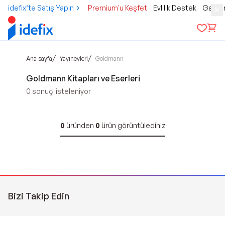
idefix’te Satış Yapın
Premium'u Keşfet
Evlilik Destek
Gamer
/
/
Ana sayfa
Yayınevleri
Goldmann
Goldmann Kitapları ve Eserleri
0
sonuç listeleniyor
0
üründen
0
ürün görüntülediniz
Bizi Takip Edin