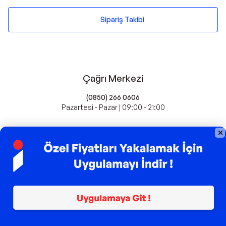
Sipariş Takibi
Çağrı Merkezi
(0850) 266 0606
Pazartesi - Pazar | 09:00 - 21:00
idefix'te Satış Yapın
Popüler Markalar
Farmasi
Xiaomi
Fissler
Kawai
Hankook
Lavazza
Fashcolle
Pro Plan