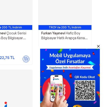
e 200 TL İndirim
TROY ile 200 TL İndirim
nevi
Çocuk Serisi
Furkan Yayınevi
Hafız Boy
a Boy Bilgisayar
Bilgisayar Hatlı Arapça Kenar
a Ciltbezi Mıklepli
Yaldızlı Termo Deri Kuran-ı
im - Pembe - Furkan
Kerim - Yeşil - Furkan Yayınevi
346,60
TL
22,75
TL