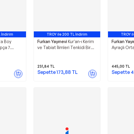
 İndirim
TROY ile 200 TL İndirim
TROY il
ta Boy
Furkan Yayınevi
Kur'an-ı Kerim
Furkan Yayı
apça 7
ve Tabiat İlimleri Tenkidi Bir
Ayraçlı Ort
rim Meali -
Yaklaşım - Furkan Yayınevi
Hattı Arapç
Kuran-ı Ker
Yayınevi
231,84
TL
445,00
TL
Sepette
173,88
TL
Sepette
4