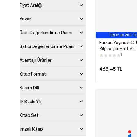
Fiyat Aralığı
Yazar
Ürün Değerlendirme Puanı
TROY ile 200 TL
Furkan Yayınevi
Or
Satıcı Değerlendirme Puanı
Bilgisayar Hatlı Ar
Özellikli Kuran-ı Ke
1
Avantajlı Ürünler
Furkan Yayınevi
463,45
TL
Kitap Formatı
Basım Dili
İlk Baskı Yılı
Kitap Seti
İmzalı Kitap