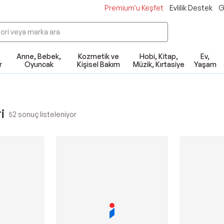
Premium'u Keşfet
Evlilik Destek
G
Anne, Bebek,
Kozmetik ve
Hobi, Kitap,
Ev,
r
Oyuncak
Kişisel Bakım
Müzik, Kırtasiye
Yaşam
i
52
sonuç listeleniyor