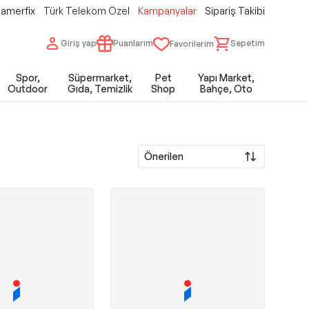
amerfix
Türk Telekom Özel
Kampanyalar
Sipariş Takibi
Giriş yap
Puanlarım
Sepetim
Favorilerim
Spor,
Süpermarket,
Pet
Yapı Market,
Outdoor
Gıda, Temizlik
Shop
Bahçe, Oto
Önerilen