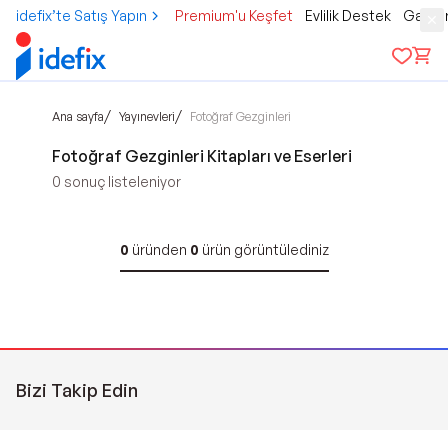
idefix’te Satış Yapın
Premium'u Keşfet
Evlilik Destek
Gamer
/
/
Ana sayfa
Yayınevleri
Fotoğraf Gezginleri
Fotoğraf Gezginleri Kitapları ve Eserleri
0
sonuç listeleniyor
0
üründen
0
ürün görüntülediniz
Bizi Takip Edin