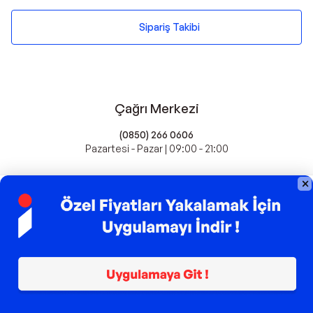
Sipariş Takibi
Çağrı Merkezi
(0850) 266 0606
Pazartesi - Pazar | 09:00 - 21:00
idefix'te Satış Yapın
Popüler Markalar
Farmasi
Xiaomi
Fissler
Kawai
Hankook
Lavazza
Fashcolle
Pro Plan