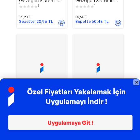
Gezegen Sistemi -
Gezegen Sistemi -
İttifak - Floki Genç
Başlangıç - Floki Genç
1
1
161,28
TL
80,64
TL
Sepette
120,96
TL
Sepette
60,48
TL
TROY ile 200 TL İndirim
TROY ile 200 TL İndirim
Büyübozan
Üç
Floki Genç
Floki Genç
- Floki Genç
Gezegen Sistemi -
Dünya Savaşı - Floki
Genç
262,08
TL
80,64
TL
Sepette
196,56
TL
Sepette
60,48
TL