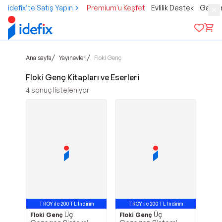
idefix’te Satış Yapın
Premium'u Keşfet
Evlilik Destek
Gamer
/
/
Ana sayfa
Yayınevleri
Floki Genç
Floki Genç Kitapları ve Eserleri
4
sonuç listeleniyor
TROY ile 200 TL İndirim
TROY ile 200 TL İndirim
Üç
Üç
Floki Genç
Floki Genç