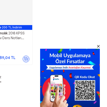
e 200 TL İndirim
ncılık
2018 KPSS
v Ders Notları
kli - Filozof
89,04
TL
z