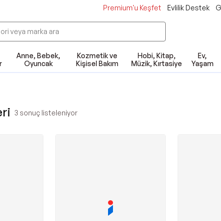
Premium'u Keşfet
Evlilik Destek
G
Anne, Bebek,
Kozmetik ve
Hobi, Kitap,
Ev,
r
Oyuncak
Kişisel Bakım
Müzik, Kırtasiye
Yaşam
eri
3
sonuç listeleniyor