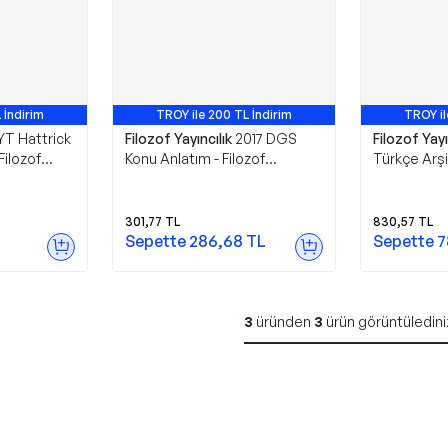
 İndirim
TROY ile 200 TL İndirim
TROY il
YT Hattrick
Filozof Yayıncılık
2017 DGS
Filozof Yayı
Filozof
Konu Anlatım - Filozof
Türkçe Arşi
Yayıncılık
Video Deste
Yayıncılık
301,77
TL
830,57
TL
Sepette
286,68
TL
Sepette
7
3
üründen
3
ürün görüntüledini