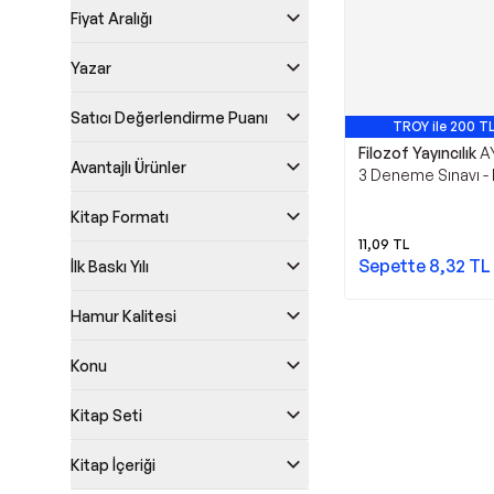
Fiyat Aralığı
Yazar
Satıcı Değerlendirme Puanı
TROY ile 200 TL
Filozof Yayıncılık
A
Avantajlı Ürünler
3 Deneme Sınavı - 
Yayıncılık
Kitap Formatı
11,09
TL
Sepette
8,32
TL
İlk Baskı Yılı
Hamur Kalitesi
Konu
Kitap Seti
Kitap İçeriği