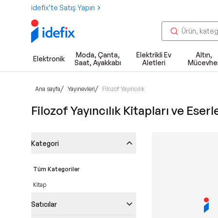
idefix’te Satış Yapın
Moda, Çanta,
Elektrikli Ev
Altın,
Elektronik
Saat, Ayakkabı
Aletleri
Mücevhe
/
/
Ana sayfa
Yayınevleri
Filozof Yayıncılık
Filozof Yayıncılık Kitapları ve Eserl
Kategori
Tüm Kategoriler
Kitap
Satıcılar