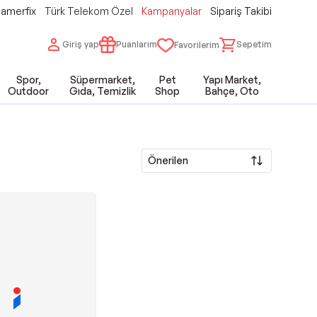
amerfix
Türk Telekom Özel
Kampanyalar
Sipariş Takibi
Giriş yap
Puanlarım
Sepetim
Favorilerim
Spor,
Süpermarket,
Pet
Yapı Market,
Outdoor
Gıda, Temizlik
Shop
Bahçe, Oto
Önerilen