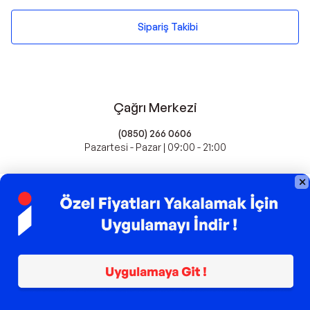
Sipariş Takibi
Çağrı Merkezi
(0850) 266 0606
Pazartesi - Pazar | 09:00 - 21:00
idefix'te Satış Yapın
Popüler Markalar
Farmasi
Xiaomi
Fissler
Kawai
Hankook
Lavazza
Fashcolle
Pro Plan