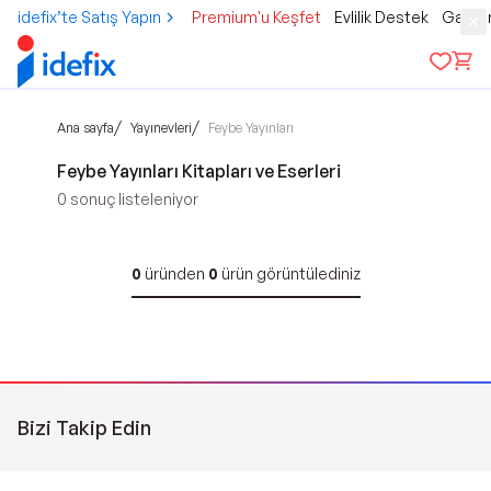
idefix’te Satış Yapın
Premium'u Keşfet
Evlilik Destek
Gamer
/
/
Ana sayfa
Yayınevleri
Feybe Yayınları
Feybe Yayınları Kitapları ve Eserleri
0
sonuç listeleniyor
0
üründen
0
ürün görüntülediniz
Bizi Takip Edin