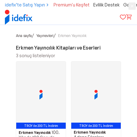
idefix’te Satış Yapın
Premium'u Keşfet
Evlilik Destek
Gamer
/
/
Ana sayfa
Yayınevleri
Erkmen Yayıncılık
Erkmen Yayıncılık Kitapları ve Eserleri
3
sonuç listeleniyor
TROY ile 200 TL İndirim
TROY ile 200 TL İndirim
100.
Erkmen Yayıncılık
Erkmen Yayıncılık