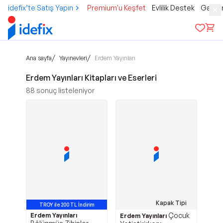
idefix’te Satış Yapın
Premium'u Keşfet
Evlilik Destek
Gamer
/
/
Ana sayfa
Yayınevleri
Erdem Yayınları
Erdem Yayınları Kitapları ve Eserleri
88
sonuç listeleniyor
Kapak Tipi
TROY ile 200 TL İndirim
Çocuk
Erdem Yayınları
Erdem Yayınları