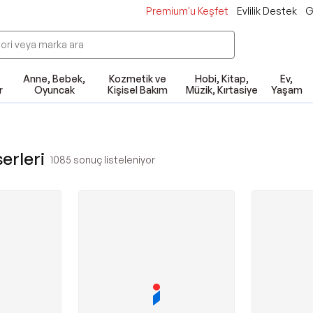
Premium'u Keşfet
Evlilik Destek
G
Anne, Bebek,
Kozmetik ve
Hobi, Kitap,
Ev,
r
Oyuncak
Kişisel Bakım
Müzik, Kırtasiye
Yaşam
erleri
1085
sonuç listeleniyor