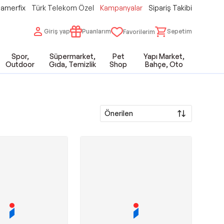
amerfix
Türk Telekom Özel
Kampanyalar
Sipariş Takibi
Giriş yap
Puanlarım
Sepetim
Favorilerim
Spor,
Süpermarket,
Pet
Yapı Market,
Outdoor
Gıda, Temizlik
Shop
Bahçe, Oto
Önerilen