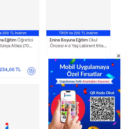
e 200 TL İndirim
TROY ile 200 TL İndirim
Çok Satan
na Eğitim
Öğretici
Enine Boyuna Eğitim
Okul
ünya Atlası (70
Öncesi 4-6 Yaş Labirent Kitabı
ita) - Enine
(Spiralli Labirent Kitabı) - Enine
tim - Enine Boyuna
Boyuna Eğitim - Enine Boyuna
Eğitim
249,00
TL
.234,05
TL
Sepette
236,55
TL