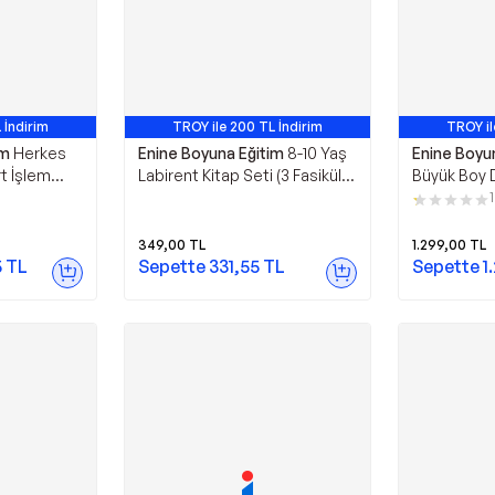
 İndirim
TROY ile 200 TL İndirim
TROY il
im
Herkes
Enine Boyuna Eğitim
8-10 Yaş
Enine Boyu
t İşlem
Labirent Kitap Seti (3 Fasikül
Büyük Boy D
Kitabı -
Kitap) - Enine Boyuna Eğitim -
Seçilmiş Har
1
m - Enine
Enine Boyuna Eğitim
Boyuna Eği
Eğitim
349,00
TL
1.299,00
TL
5
TL
Sepette
331,55
TL
Sepette
1