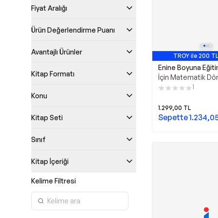
Fiyat Aralığı
Ürün Değerlendirme Puanı
Avantajlı Ürünler
TROY ile 200 TL
Enine Boyuna Eğit
Kitap Formatı
İçin Matematik Dör
Alıştırmaları Süper 
1
Konu
Enine Boyuna Eğiti
Boyuna Eğitim
1.299,00
TL
Sepette
1.234,0
Kitap Seti
Sınıf
Kitap İçeriği
Kelime Filtresi