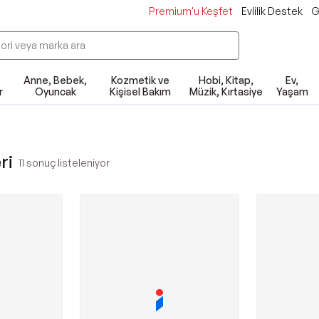
Premium'u Keşfet
Evlilik Destek
G
Anne, Bebek,
Kozmetik ve
Hobi, Kitap,
Ev,
r
Oyuncak
Kişisel Bakım
Müzik, Kırtasiye
Yaşam
ri
11
sonuç listeleniyor