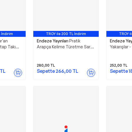
 İndirim
TROY ile 200 TL İndirim
TROY il
r'an
Endeze Yayınları
Pratik
Endeze Yayı
itap Takım -
Arapça Kelime Türetme Sarf -
Yakarışlar -
lgisi İ'rab
İlk,Orta,İleri Seviye - Endeze
Arapçası ve
yınları
Yayınları
Endeze Yayı
280,00
TL
252,00
TL
TL
Sepette
266,00
TL
Sepette
1