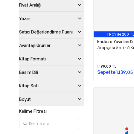
Fiyat Aralığı
Yazar
Satıcı Değerlendirme Puanı
TROY ile 200 TL
Endeze Yayınları
Ku
Avantajlı Ürünler
Arapçası Seti - 6 K
Sarf Nahiv Kelime Bi
Kitap Formatı
Edatlar - Endeze Ya
1.199,00
TL
Sepette
1.139,05
Basım Dili
Kitap Seti
Boyut
Kelime Filtresi