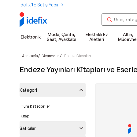
idefix’te Satış Yapın
Moda, Çanta,
Elektrikli Ev
Altın,
Elektronik
Saat, Ayakkabı
Aletleri
Mücevhe
/
/
Ana sayfa
Yayınevleri
Endeze Yayınları
Endeze Yayınları Kitapları ve Eserle
Kategori
Tüm Kategoriler
Kitap
Satıcılar