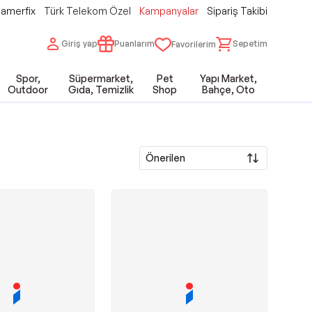
amerfix
Türk Telekom Özel
Kampanyalar
Sipariş Takibi
Giriş yap
Puanlarım
Sepetim
Favorilerim
Spor,
Süpermarket,
Pet
Yapı Market,
Outdoor
Gıda, Temizlik
Shop
Bahçe, Oto
Önerilen