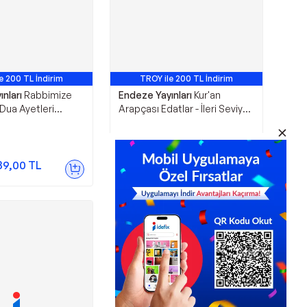
e 200 TL İndirim
TROY ile 200 TL İndirim
nları
Rabbimize
Endeze Yayınları
Kur'an
 Dua Ayetleri
Arapçası Edatlar - İleri Seviye -
 Türkçesiyle -
Endeze Yayınları
nları
200,00
TL
89,00
TL
Sepette
190,00
TL