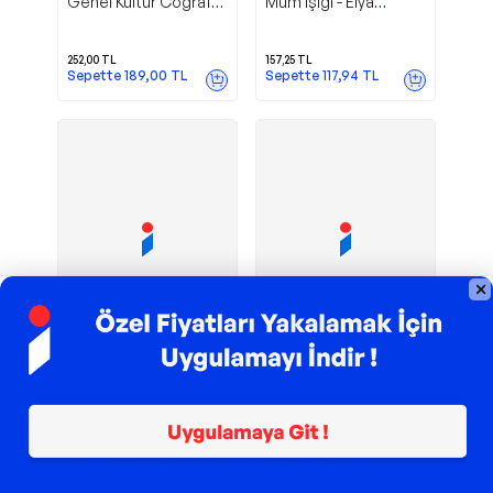
Genel Kültür Coğrafya
Mum Işığı - Elya
Defterim - Elya
Yayıncılık
Yayıncılık
252,00
TL
157,25
TL
Sepette
189,00
TL
Sepette
117,94
TL
TROY ile 200 TL İndirim
TROY ile 200 TL İndirim
Zekice
Elya Yayıncılık
Elya Yayıncılık
Bağbozumu - Elya
Altın Sözler - Elya
Yayıncılık
Yayıncılık
157,25
TL
157,25
TL
Sepette
117,94
TL
Sepette
117,94
TL