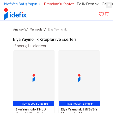
idefix’te Satış Yapın
Premium'u Keşfet
Evlilik Destek
Gamer
/
/
Ana sayfa
Yayınevleri
Elya Yayıncılık
Elya Yayıncılık Kitapları ve Eserleri
12
sonuç listeleniyor
TROY ile 200 TL İndirim
TROY ile 200 TL İndirim
KPSS
Titreyen
Elya Yayıncılık
Elya Yayıncılık