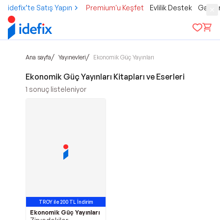
idefix’te Satış Yapın
Premium'u Keşfet
Evlilik Destek
Gamer
/
/
Ana sayfa
Yayınevleri
Ekonomik Güç Yayınları
Ekonomik Güç Yayınları Kitapları ve Eserleri
1
sonuç listeleniyor
TROY ile 200 TL İndirim
Ekonomik Güç Yayınları