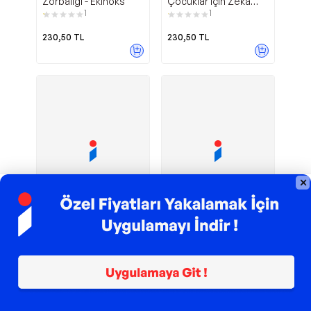
Zorbalığı - Ekinoks
Çocuklar İçin Zeka
Geliştiren Oyunlar 6 -
1
1
Ekinoks
230,50
TL
230,50
TL
TROY ile 200 TL İndirim
TROY ile 200 TL İndirim
Diamond -
10-13 Yaş
Ekinoks
Ekinoks
Sudoku Akıl Dolu
Çocuklar İçin Zeka
Oyunlar Seti - 3 Kitap
Geliştiren Oyunlar 1 -
Takım - Ekinoks
Ekinoks
230,50
TL
907,20
TL
Sepette
680,40
TL