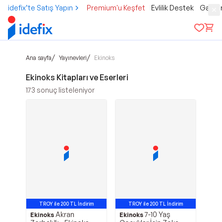
idefix’te Satış Yapın
Premium'u Keşfet
Evlilik Destek
Gamer
/
/
Ana sayfa
Yayınevleri
Ekinoks
Ekinoks Kitapları ve Eserleri
173
sonuç listeleniyor
TROY ile 200 TL İndirim
TROY ile 200 TL İndirim
Akran
7-10 Yaş
Ekinoks
Ekinoks