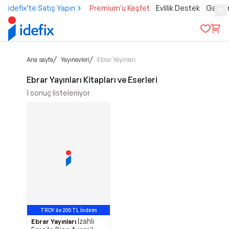
idefix’te Satış Yapın
Premium'u Keşfet
Evlilik Destek
Gamer
/
/
Ana sayfa
Yayınevleri
Ebrar Yayınları
Ebrar Yayınları Kitapları ve Eserleri
1
sonuç listeleniyor
TROY ile 200 TL İndirim
İzahlı
Ebrar Yayınları