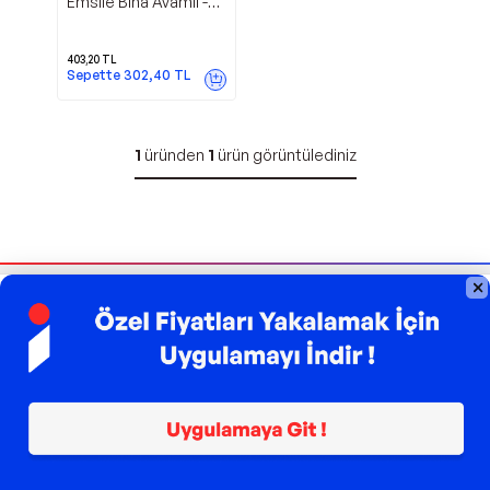
Emsile Bina Avamil -
Metin ve Tercüme -
Ebrar Yayınları
403,20
TL
Sepette
302,40
TL
1
üründen
1
ürün görüntülediniz
Bizi Takip Edin
Sipariş Takibi