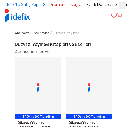
idefix’te Satış Yapın
Premium'u Keşfet
Evlilik Destek
Gamer
/
/
Ana sayfa
Yayınevleri
Düzyazı Yayınevi
Düzyazı Yayınevi Kitapları ve Eserleri
3
sonuç listeleniyor
TROY ile 200 TL İndirim
TROY ile 200 TL İndirim
Düzyazı Yayınevi
Düzyazı Yayınevi