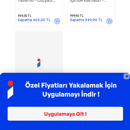
Yasemin - Düzyazı
İçimde Kalmasın -
Yayınevi
Düzyazı Yayınevi
494,00
TL
999,90
TL
Sepette
469,30
TL
Sepette
949,90
TL
TROY ile 200 TL İndirim
Düzyazı Yayınevi
Yalnızlık Senfonisi -
Düzyazı Yayınevi
247,84
TL
%
6
232,67
TL
Sepette
221,04
TL