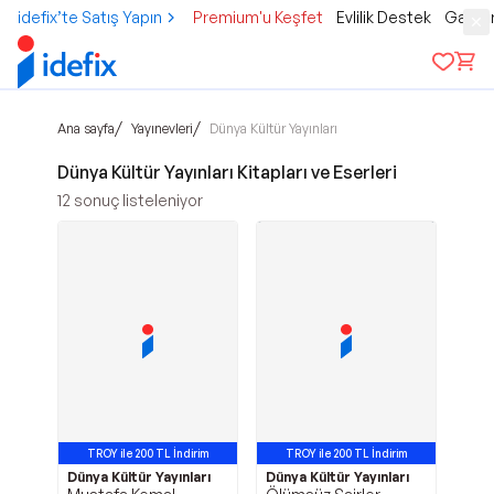
idefix’te Satış Yapın
Premium'u Keşfet
Evlilik Destek
Gamer
/
/
Ana sayfa
Yayınevleri
Dünya Kültür Yayınları
Dünya Kültür Yayınları Kitapları ve Eserleri
12
sonuç listeleniyor
TROY ile 200 TL İndirim
TROY ile 200 TL İndirim
Dünya Kültür Yayınları
Dünya Kültür Yayınları