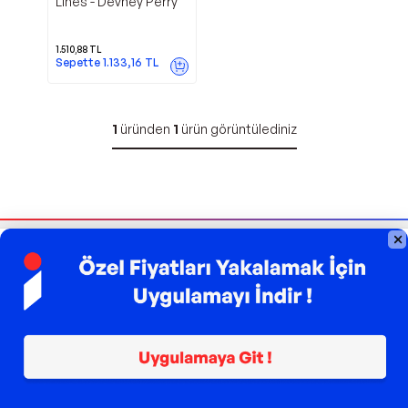
Lines - Devney Perry
1.510,88
TL
Sepette
1.133,16
TL
1
üründen
1
ürün görüntülediniz
Bizi Takip Edin
Sipariş Takibi