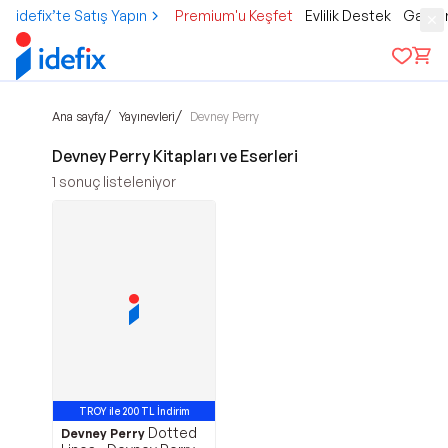
idefix’te Satış Yapın
Premium'u Keşfet
Evlilik Destek
Gamer
/
/
Ana sayfa
Yayınevleri
Devney Perry
Devney Perry Kitapları ve Eserleri
1
sonuç listeleniyor
TROY ile 200 TL İndirim
Dotted
Devney Perry