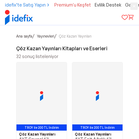
idefix’te Satış Yapın
Premium'u Keşfet
Evlilik Destek
Gamer
/
/
Ana sayfa
Yayınevleri
Çöz Kazan Yayınları
Çöz Kazan Yayınları Kitapları ve Eserleri
32
sonuç listeleniyor
TROY ile 200 TL İndirim
TROY ile 200 TL İndirim
Çöz Kazan Yayınları
Çöz Kazan Yayınları