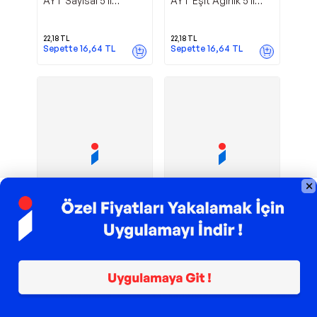
AYT Sayısal 5'li
AYT Eşit Ağırlık 5'li
Deneme - Çöz Kazan
Deneme - Çöz Kazan
Yayınları
Yayınları
22,18
TL
22,18
TL
Sepette
16,64
TL
Sepette
16,64
TL
TROY ile 200 TL İndirim
TROY ile 200 TL İndirim
Çöz Kazan Yayınları
Çöz Kazan Yayınları
AYT Elektrokimya
AYT Kimya 30'lu
Konu Anlatım - Çöz
Deneme - Çöz Kazan
Kazan Yayınları
Yayınları
174,90
TL
25,20
TL
Sepette
166,15
TL
Sepette
18,90
TL