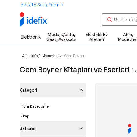
idefix’te Satış Yapın
Moda, Çanta,
Elektrikli Ev
Altın,
Elektronik
Saat, Ayakkabı
Aletleri
Mücevhe
/
/
Ana sayfa
Yayınevleri
Cem Boyner
Cem Boyner Kitapları ve Eserleri
1
s
Kategori
Tüm Kategoriler
Kitap
Satıcılar