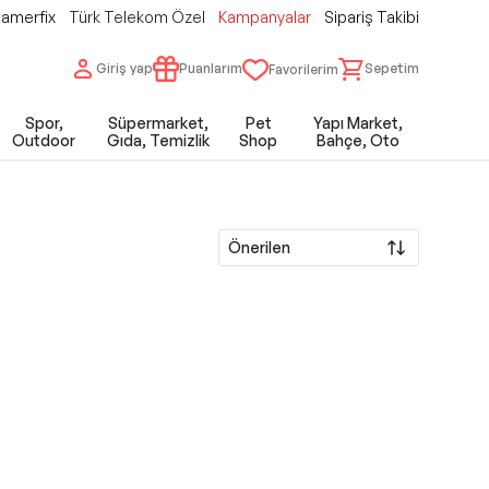
amerfix
Türk Telekom Özel
Kampanyalar
Sipariş Takibi
Giriş yap
Puanlarım
Sepetim
Favorilerim
Spor,
Süpermarket,
Pet
Yapı Market,
Outdoor
Gıda, Temizlik
Shop
Bahçe, Oto
Önerilen