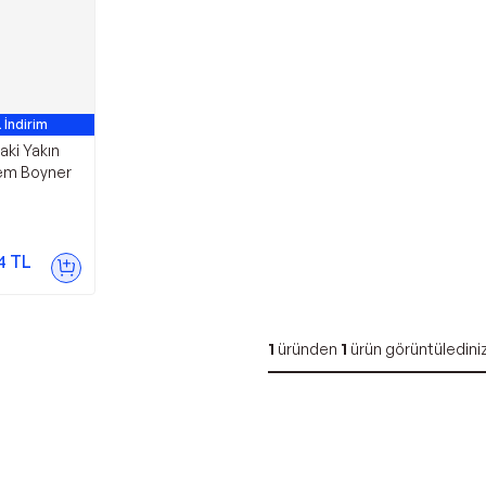
 İndirim
aki Yakın
Cem Boyner
4
TL
1
üründen
1
ürün görüntüledini