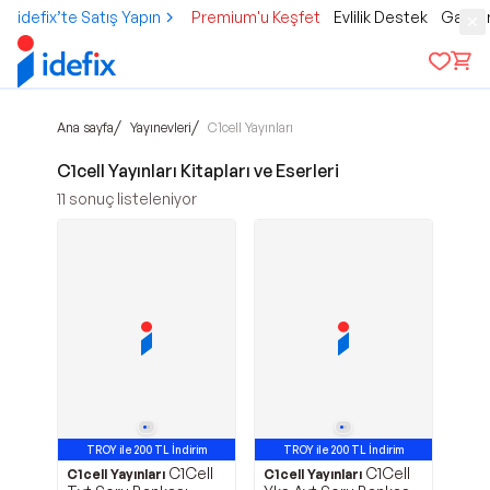
idefix’te Satış Yapın
Premium'u Keşfet
Evlilik Destek
Gamer
/
/
Ana sayfa
Yayınevleri
C1cell Yayınları
C1cell Yayınları Kitapları ve Eserleri
11
sonuç listeleniyor
TROY ile 200 TL İndirim
TROY ile 200 TL İndirim
C1Cell
C1Cell
C1cell Yayınları
C1cell Yayınları