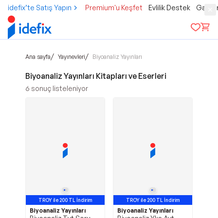
idefix’te Satış Yapın
Premium'u Keşfet
Evlilik Destek
Gamer
/
/
Ana sayfa
Yayınevleri
Biyoanaliz Yayınları
Biyoanaliz Yayınları Kitapları ve Eserleri
6
sonuç listeleniyor
TROY ile 200 TL İndirim
TROY ile 200 TL İndirim
Biyoanaliz Yayınları
Biyoanaliz Yayınları