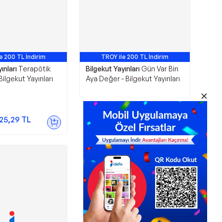
e 200 TL İndirim
TROY ile 200 TL İndirim
ınları
Terapötik
Bilgekut Yayınları
Gün Var Bin
Bilgekut Yayınları
Aya Değer - Bilgekut Yayınları
300,38
TL
25,29
TL
Sepette
225,29
TL