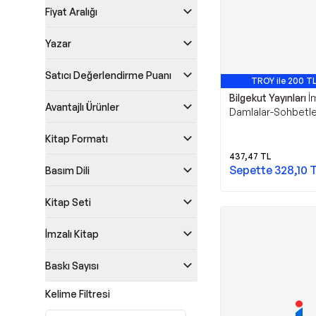
Fiyat Aralığı
Yazar
Satıcı Değerlendirme Puanı
TROY ile 200 TL
Bilgekut Yayınları
İ
Avantajlı Ürünler
Damlalar-Sohbetler
Yayınları
Kitap Formatı
437,47
TL
Sepette
328,10
T
Basım Dili
Kitap Seti
İmzalı Kitap
Baskı Sayısı
Kelime Filtresi