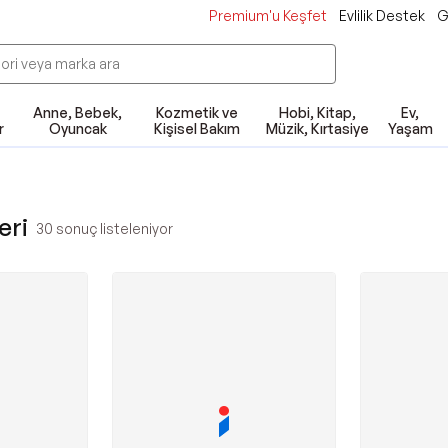
Premium'u Keşfet
Evlilik Destek
G
Anne, Bebek,
Kozmetik ve
Hobi, Kitap,
Ev,
r
Oyuncak
Kişisel Bakım
Müzik, Kırtasiye
Yaşam
eri
30
sonuç listeleniyor