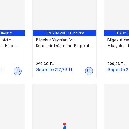
 İndirim
TROY ile 200 TL İndirim
TROY il
mbikten
Bilgekut Yayınları
Ben
Bilgekut Yay
 - Bilgekut
Kendimin Düşmanı - Bilgekut
Hikayeler - 
Yayınları
290,30
TL
300,38
TL
L
Sepette
217,73
TL
Sepette
2