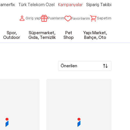
amerfix
Türk Telekom Özel
Kampanyalar
Sipariş Takibi
Giriş yap
Puanlarım
Sepetim
Favorilerim
Spor,
Süpermarket,
Pet
Yapı Market,
Outdoor
Gıda, Temizlik
Shop
Bahçe, Oto
Önerilen