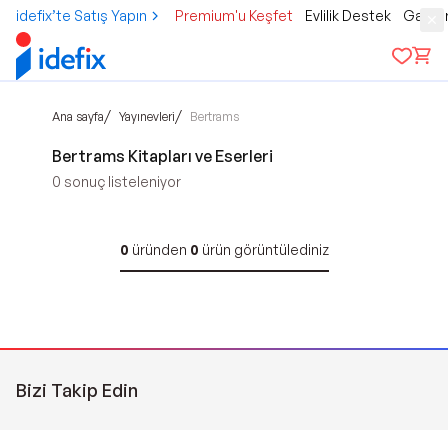
idefix’te Satış Yapın
Premium'u Keşfet
Evlilik Destek
Gamer
/
/
Ana sayfa
Yayınevleri
Bertrams
Bertrams Kitapları ve Eserleri
0
sonuç listeleniyor
0
üründen
0
ürün görüntülediniz
Bizi Takip Edin