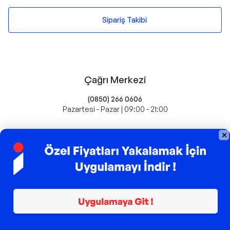
Sipariş Takibi
Çağrı Merkezi
(0850) 266 0606
Pazartesi - Pazar | 09:00 - 21:00
idefix'te Satış Yapın
Popüler Markalar
Farmasi
Xiaomi
Fissler
Kawai
Hankook
Lavazza
Fashcolle
Pro Plan