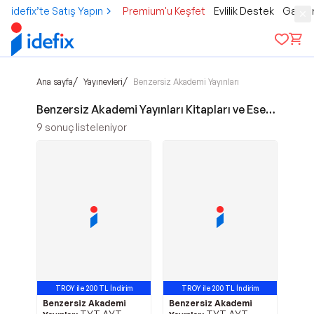
idefix’te Satış Yapın
Premium'u Keşfet
Evlilik Destek
Gamer
/
/
Ana sayfa
Yayınevleri
Benzersiz Akademi Yayınları
Benzersiz Akademi Yayınları Kitapları ve Eserleri
9
sonuç listeleniyor
TROY ile 200 TL İndirim
TROY ile 200 TL İndirim
Benzersiz Akademi
Benzersiz Akademi