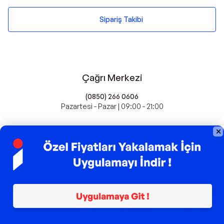
Sipariş Takibi
Çağrı Merkezi
(0850) 266 0606
Pazartesi - Pazar | 09:00 - 21:00
idefix'te Satış Yapın
Popüler Markalar
Farmasi
Xiaomi
Fissler
Kawai
Hankook
Lavazza
Fashcolle
Pro Plan