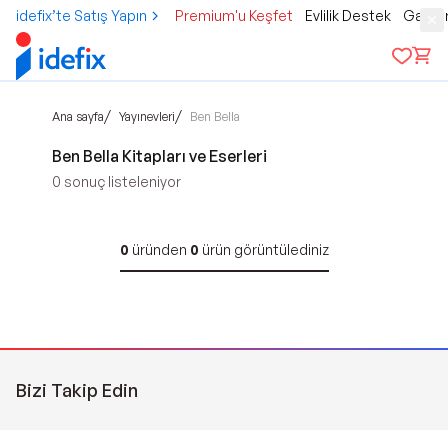
idefix’te Satış Yapın
Premium'u Keşfet
Evlilik Destek
Gamer
/
/
Ana sayfa
Yayınevleri
Ben Bella
Ben Bella Kitapları ve Eserleri
0
sonuç listeleniyor
0
üründen
0
ürün görüntülediniz
Bizi Takip Edin