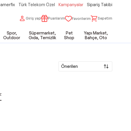
amerfix
Türk Telekom Özel
Kampanyalar
Sipariş Takibi
Giriş yap
Puanlarım
Sepetim
Favorilerim
Spor,
Süpermarket,
Pet
Yapı Market,
Outdoor
Gıda, Temizlik
Shop
Bahçe, Oto
Önerilen
z