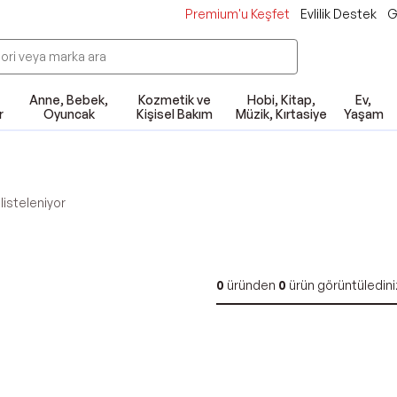
Premium'u Keşfet
Evlilik Destek
G
Anne, Bebek,
Kozmetik ve
Hobi, Kitap,
Ev,
r
Oyuncak
Kişisel Bakım
Müzik, Kırtasiye
Yaşam
listeleniyor
0
üründen
0
ürün görüntüledini