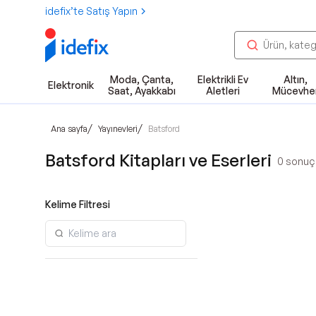
idefix’te Satış Yapın
Moda, Çanta,
Elektrikli Ev
Altın,
Elektronik
Saat, Ayakkabı
Aletleri
Mücevhe
/
/
Ana sayfa
Yayınevleri
Batsford
Batsford Kitapları ve Eserleri
0
sonuç 
Kelime Filtresi