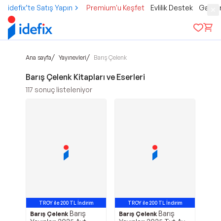
idefix’te Satış Yapın
Premium'u Keşfet
Evlilik Destek
Gamer
/
/
Ana sayfa
Yayınevleri
Barış Çelenk
Barış Çelenk Kitapları ve Eserleri
117
sonuç listeleniyor
TROY ile 200 TL İndirim
TROY ile 200 TL İndirim
Barış
Barış
Çok Satan
Barış Çelenk
Barış Çelenk